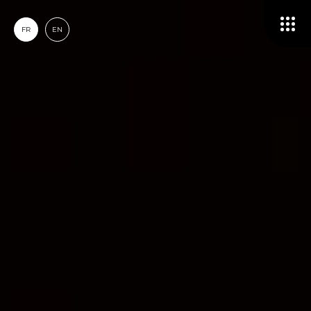
FR
EN